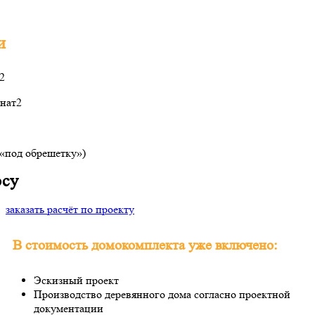
и
2
нат
2
(«под обрешетку»)
осу
заказать расчёт по проекту
В стоимость домокомплекта уже включено:
Эскизный проект
Производство деревянного дома согласно проектной
документации