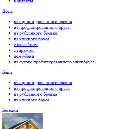
Контакты
Дома
из оцилиндрованного бревна
из профилированного бруса
из рубленного бревна
из клееного бруса
с бассейном
с гаражом
дома-бани
из сухого профилированного минибруса
Бани
из оцилиндрованного бревна
из профилированного бруса
из рубленного бревна
из клееного бруса
Беседки