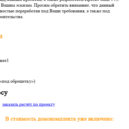
о Вашим эскизам. Просим обратить внимание, что данный
ностью переработан под Ваши требования, а также под
оительства.
и
нат
1
(«под обрешетку»)
осу
заказать расчёт по проекту
В стоимость домокомплекта уже включено: