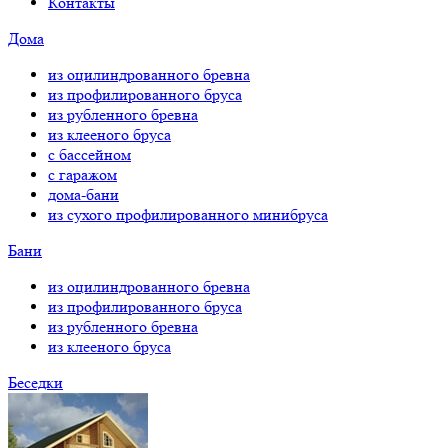
Контакты
Дома
из оцилиндрованного бревна
из профилированного бруса
из рубленного бревна
из клееного бруса
с бассейном
с гаражом
дома-бани
из сухого профилированного минибруса
Бани
из оцилиндрованного бревна
из профилированного бруса
из рубленного бревна
из клееного бруса
Беседки