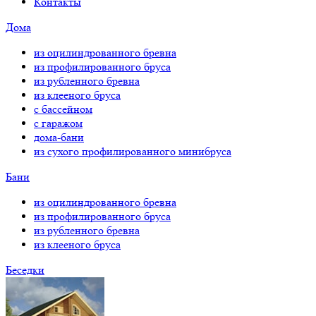
Контакты
Дома
из оцилиндрованного бревна
из профилированного бруса
из рубленного бревна
из клееного бруса
с бассейном
с гаражом
дома-бани
из сухого профилированного минибруса
Бани
из оцилиндрованного бревна
из профилированного бруса
из рубленного бревна
из клееного бруса
Беседки