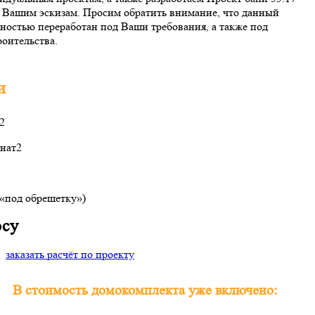
о Вашим эскизам. Просим обратить внимание, что данный
ностью переработан под Ваши требования, а также под
оительства.
и
2
нат
2
(«под обрешетку»)
осу
заказать расчёт по проекту
В стоимость домокомплекта уже включено: