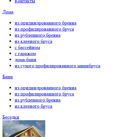
Контакты
Дома
из оцилиндрованного бревна
из профилированного бруса
из рубленного бревна
из клееного бруса
с бассейном
с гаражом
дома-бани
из сухого профилированного минибруса
Бани
из оцилиндрованного бревна
из профилированного бруса
из рубленного бревна
из клееного бруса
Беседки