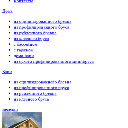
Контакты
Дома
из оцилиндрованного бревна
из профилированного бруса
из рубленного бревна
из клееного бруса
с бассейном
с гаражом
дома-бани
из сухого профилированного минибруса
Бани
из оцилиндрованного бревна
из профилированного бруса
из рубленного бревна
из клееного бруса
Беседки