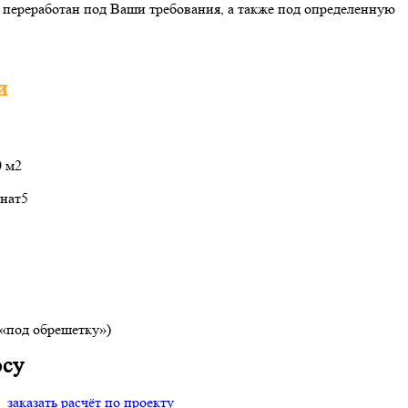
переработан под Ваши требования, а также под определенную
и
0 м2
нат
5
(«под обрешетку»)
осу
заказать расчёт по проекту