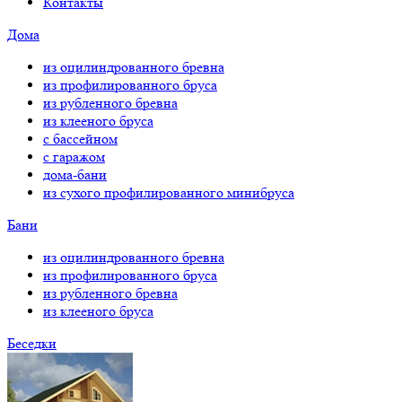
Контакты
Дома
из оцилиндрованного бревна
из профилированного бруса
из рубленного бревна
из клееного бруса
с бассейном
с гаражом
дома-бани
из сухого профилированного минибруса
Бани
из оцилиндрованного бревна
из профилированного бруса
из рубленного бревна
из клееного бруса
Беседки