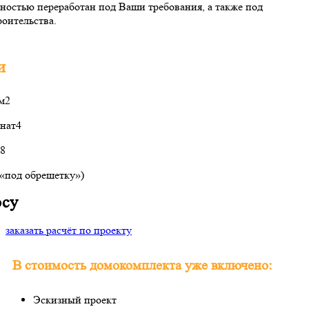
ностью переработан под Ваши требования, а также под
оительства.
и
 м2
нат
4
.8
(«под обрешетку»)
осу
заказать расчёт по проекту
В стоимость домокомплекта уже включено:
Эскизный проект