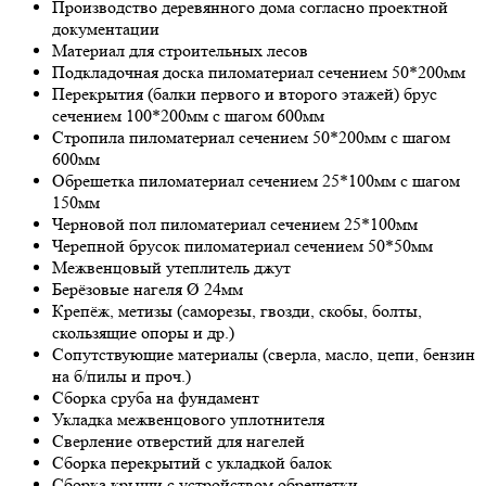
Производство деревянного дома согласно проектной
документации
Материал для строительных лесов
Подкладочная доска пиломатериал сечением 50*200мм
Перекрытия (балки первого и второго этажей) брус
сечением 100*200мм с шагом 600мм
Стропила пиломатериал сечением 50*200мм с шагом
600мм
Обрешетка пиломатериал сечением 25*100мм с шагом
150мм
Черновой пол пиломатериал сечением 25*100мм
Черепной брусок пиломатериал сечением 50*50мм
Межвенцовый утеплитель джут
Берёзовые нагеля Ø 24мм
Крепёж, метизы (саморезы, гвозди, скобы, болты,
скользящие опоры и др.)
Сопутствующие материалы (сверла, масло, цепи, бензин
на б/пилы и проч.)
Сборка сруба на фундамент
Укладка межвенцового уплотнителя
Сверление отверстий для нагелей
Сборка перекрытий с укладкой балок
Сборка крыши с устройством обрешетки