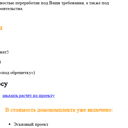
ностью переработан под Ваши требования, а также под
оительства.
и
нат
5
3
(«под обрешетку»)
осу
заказать расчёт по проекту
В стоимость домокомплекта уже включено:
Эскизный проект