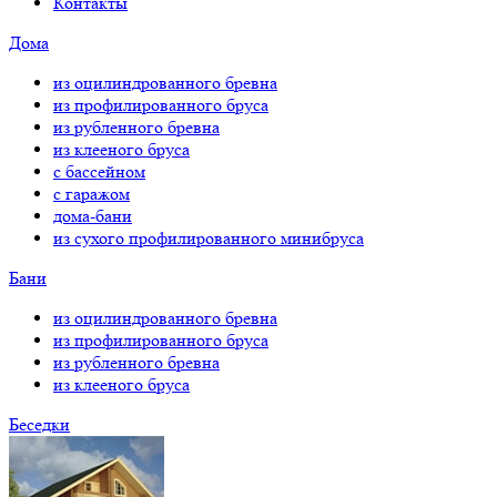
Контакты
Дома
из оцилиндрованного бревна
из профилированного бруса
из рубленного бревна
из клееного бруса
с бассейном
с гаражом
дома-бани
из сухого профилированного минибруса
Бани
из оцилиндрованного бревна
из профилированного бруса
из рубленного бревна
из клееного бруса
Беседки