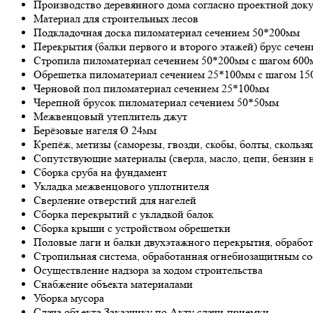
Производство деревянного дома согласно проектной док
Материал для строительных лесов
Подкладочная доска пиломатериал сечением 50*200мм
Перекрытия (балки первого и второго этажей) брус сече
Стропила пиломатериал сечением 50*200мм с шагом 600
Обрешетка пиломатериал сечением 25*100мм с шагом 1
Черновой пол пиломатериал сечением 25*100мм
Черепной брусок пиломатериал сечением 50*50мм
Межвенцовый утеплитель джут
Берёзовые нагеля Ø 24мм
Крепёж, метизы (саморезы, гвозди, скобы, болты, скользя
Сопутствующие материалы (сверла, масло, цепи, бензин н
Сборка сруба на фундамент
Укладка межвенцового уплотнителя
Сверление отверстий для нагелей
Сборка перекрытий с укладкой балок
Сборка крыши с устройством обрешетки
Половые лаги и балки двухэтажного перекрытия, обраб
Стропильная система, обработанная огнебиозащитным со
Осуществление надзора за ходом строительства
Снабжение объекта материалами
Уборка мусора
Сдача объекта Заказчику по Акту сдачи-приемки