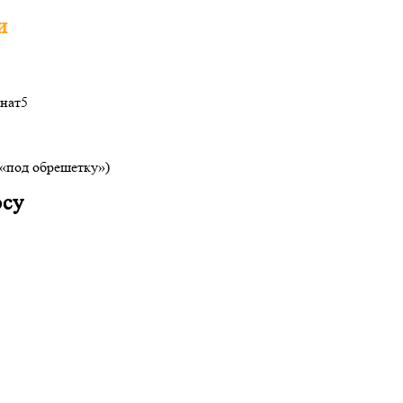
и
нат
5
(«под обрешетку»)
осу