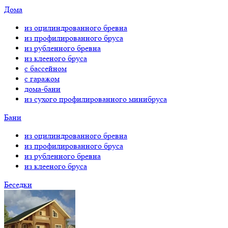
Дома
из оцилиндрованного бревна
из профилированного бруса
из рубленного бревна
из клееного бруса
с бассейном
с гаражом
дома-бани
из сухого профилированного минибруса
Бани
из оцилиндрованного бревна
из профилированного бруса
из рубленного бревна
из клееного бруса
Беседки