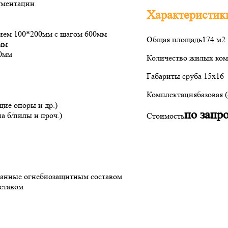
ументации
Характеристик
нием 100*200мм с шагом 600мм
Общая площадь
174 м2
мм
50мм
Количество жилых ком
Габариты сруба
15х16
Комплектация
базовая 
щие опоры и др.)
по запр
а б/пилы и проч.)
Стоимость
отанные огнебиозащитным составом
ставом