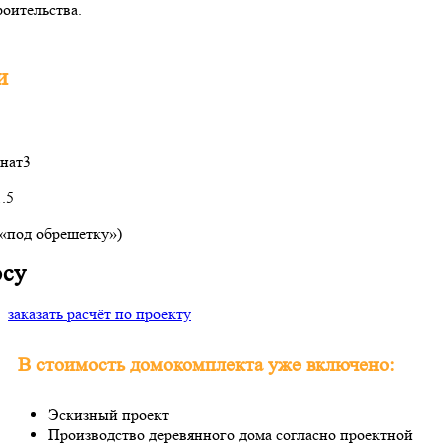
оительства.
и
нат
3
.5
(«под обрешетку»)
осу
заказать расчёт по проекту
В стоимость домокомплекта уже включено:
Эскизный проект
Производство деревянного дома согласно проектной