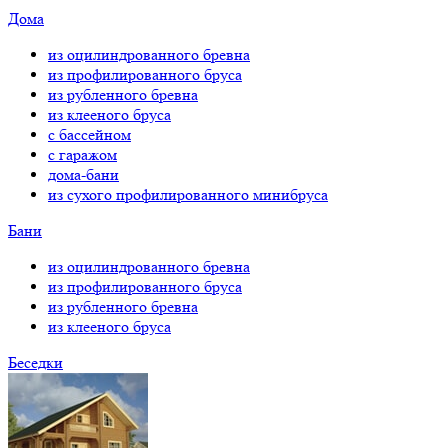
Дома
из оцилиндрованного бревна
из профилированного бруса
из рубленного бревна
из клееного бруса
с бассейном
с гаражом
дома-бани
из сухого профилированного минибруса
Бани
из оцилиндрованного бревна
из профилированного бруса
из рубленного бревна
из клееного бруса
Беседки