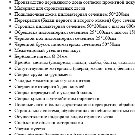
Производство деревянного дома согласно проектной док
Материал для строительных лесов
Подкладочная доска пиломатериал сечением 50*200мм
Перекрытия (балки первого и второго этажей) брус сече
Стропила пиломатериал сечением 50*200мм с шагом 600
Обрешетка пиломатериал сечением 25*100мм с шагом 1
Черновой пол пиломатериал сечением 25*100мм
Черепной брусок пиломатериал сечением 50*50мм
Межвенцовый утеплитель джут
Берёзовые нагеля Ø 24мм
Крепёж, метизы (саморезы, гвозди, скобы, болты, скользя
Сопутствующие материалы (сверла, масло, цепи, бензин н
Сборка сруба на фундамент
Укладка межвенцового уплотнителя
Сверление отверстий для нагелей
Сборка перекрытий с укладкой балок
Сборка крыши с устройством обрешетки
Половые лаги и балки двухэтажного перекрытия, обраб
Стропильная система, обработанная огнебиозащитным со
Осуществление надзора за ходом строительства
Снабжение объекта материалами
Уборка мусора
Сдача объекта Заказчику по Акту сдачи-приемки