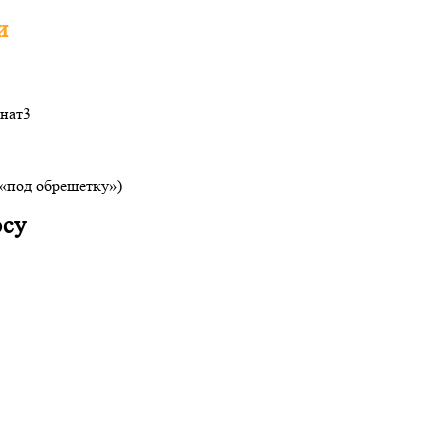
и
нат
3
(«под обрешетку»)
осу