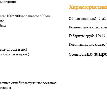
ументации
Характеристик
нием 100*200мм с шагом 600мм
Общая площадь
147 м2
мм
50мм
Количество жилых ком
Габариты сруба
12х13
Комплектация
базовая 
щие опоры и др.)
по запр
а б/пилы и проч.)
Стоимость
отанные огнебиозащитным составом
ставом