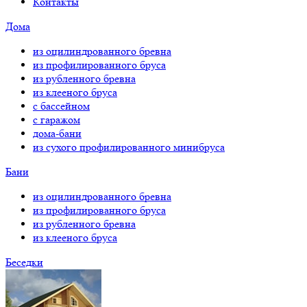
Контакты
Дома
из оцилиндрованного бревна
из профилированного бруса
из рубленного бревна
из клееного бруса
с бассейном
с гаражом
дома-бани
из сухого профилированного минибруса
Бани
из оцилиндрованного бревна
из профилированного бруса
из рубленного бревна
из клееного бруса
Беседки