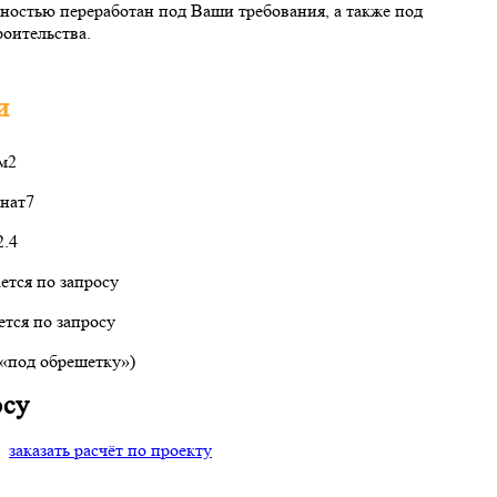
ностью переработан под Ваши требования, а также под
оительства.
и
 м2
нат
7
2.4
ется по запросу
тся по запросу
(«под обрешетку»)
осу
заказать расчёт по проекту