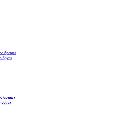
го бревна
о бруса
о бревна
 бруса