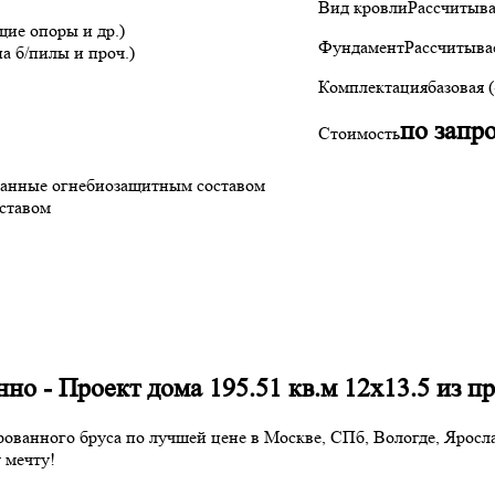
Вид кровли
Рассчитыва
щие опоры и др.)
Фундамент
Рассчитывае
а б/пилы и проч.)
Комплектация
базовая 
по запр
Стоимость
отанные огнебиозащитным составом
ставом
нно - Проект дома 195.51 кв.м 12х13.5 из 
ированного бруса по лучшей цене в Москве, СПб, Вологде, Ярос
 мечту!