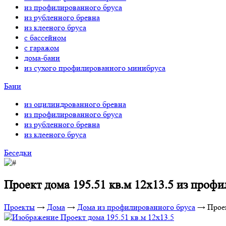
из профилированного бруса
из рубленного бревна
из клееного бруса
с бассейном
с гаражом
дома-бани
из сухого профилированного минибруса
Бани
из оцилиндрованного бревна
из профилированного бруса
из рубленного бревна
из клееного бруса
Беседки
Проект дома 195.51 кв.м 12х13.5 из проф
Проекты
→
Дома
→
Дома из профилированного бруса
→
Проек