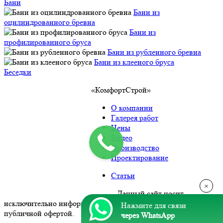
Бани
Бани из
оцилиндрованного бревна
Бани из
профилированного бруса
Бани из рубленного бревна
Бани из клееного бруса
Беседки
«КомфортСтрой»
О компании
Галерея работ
Цены
Видео
Производство
Проектирование
Статьи
×
Политика конфиденциальности
. Данный сайт носит
исключительно информационный характер и не является
Нажмите для связи
публичной офертой.
через WhatsApp