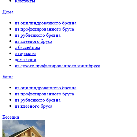
Контакты
Дома
из оцилиндрованного бревна
из профилированного бруса
из рубленного бревна
из клееного бруса
с бассейном
с гаражом
дома-бани
из сухого профилированного минибруса
Бани
из оцилиндрованного бревна
из профилированного бруса
из рубленного бревна
из клееного бруса
Беседки