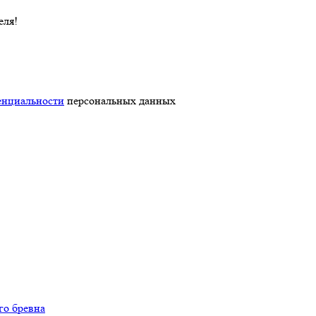
еля!
енциальности
персональных данных
го бревна