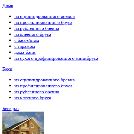
Дома
из оцилиндрованного бревна
из профилированного бруса
из рубленного бревна
из клееного бруса
с бассейном
с гаражом
дома-бани
из сухого профилированного минибруса
Бани
из оцилиндрованного бревна
из профилированного бруса
из рубленного бревна
из клееного бруса
Беседки