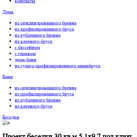
Контакты
Дома
из оцилиндрованного бревна
из профилированного бруса
из рубленного бревна
из клееного бруса
с бассейном
с гаражом
дома-бани
из сухого профилированного минибруса
Бани
из оцилиндрованного бревна
из профилированного бруса
из рубленного бревна
из клееного бруса
Беседки
Проект беседки 30 кв.м 5.1х9.7 под ключ