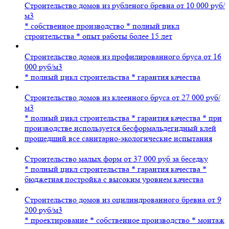
Строительство домов
из рубленого бревна
от
10 000
руб/
м
3
* собственное производство
* полный цикл
строительства
* опыт работы более 15 лет
Строительство домов
из профилированного бруса
от
16
000
руб/м
3
* полный цикл строительства
* гарантия качества
Строительство домов
из клеенного бруса
от
27 000
руб/
м
3
* полный цикл строительства
* гарантия качества
* при
производстве используется бесформальдегидный клей
прошедший все санитарно-экологические испытания
Строительство
малых форм
от
37 000
руб за беседку
* полный цикл строительства
* гарантия качества
*
бюджетная постройка с высоким уровнем качества
Строительство домов
из оцилиндрованного бревна
от
9
200
руб/м
3
* проектирование
* собственное производство
* монтаж